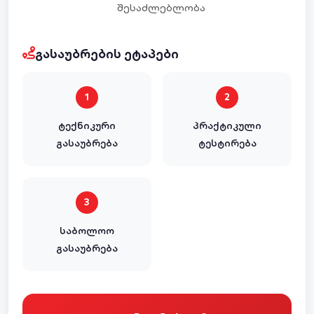
ᲨᲔᲡᲐᲫᲚᲔᲑᲚᲝᲑᲐ
ᲒᲐᲡᲐᲣᲑᲠᲔᲑᲘᲡ ᲔᲢᲐᲞᲔᲑᲘ
1
2
ᲢᲔᲥᲜᲘᲙᲣᲠᲘ
ᲞᲠᲐᲥᲢᲘᲙᲣᲚᲘ
ᲒᲐᲡᲐᲣᲑᲠᲔᲑᲐ
ᲢᲔᲡᲢᲘᲠᲔᲑᲐ
3
ᲡᲐᲑᲝᲚᲝᲝ
ᲒᲐᲡᲐᲣᲑᲠᲔᲑᲐ