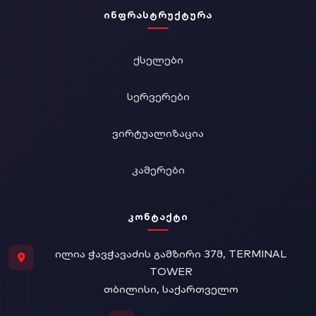
ᲘᲜᲤᲠᲐᲡᲢᲠᲣᲥᲢᲣᲠᲐ
ᲥᲡᲔᲚᲔᲑᲘ
ᲡᲔᲠᲕᲔᲠᲔᲑᲘ
ᲕᲘᲠᲢᲣᲐᲚᲘᲖᲐᲪᲘᲐ
ᲙᲐᲛᲔᲠᲔᲑᲘ
ᲙᲝᲜᲢᲐᲥᲢᲘ
ᲘᲚᲘᲐ ᲭᲐᲕᲭᲐᲕᲐᲫᲘᲡ ᲒᲐᲛᲖᲘᲠᲘ 37Მ, TERMINAL
TOWER
ᲗᲑᲘᲚᲘᲡᲘ, ᲡᲐᲥᲐᲠᲗᲕᲔᲚᲝ