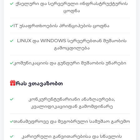
ᲥᲡᲔᲚᲣᲠᲘ ᲓᲐ ᲡᲔᲠᲕᲔᲠᲣᲚᲘ ᲘᲜᲤᲠᲐᲡᲢᲠᲣᲥᲢᲣᲠᲘᲡ
ᲪᲝᲓᲜᲐ
IT ᲣᲡᲐᲤᲠᲗᲮᲝᲔᲑᲘᲡ ᲞᲠᲘᲜᲪᲘᲞᲔᲑᲘᲡ ᲪᲝᲓᲜᲐ
LINUX ᲓᲐ WINDOWS ᲡᲔᲠᲕᲔᲠᲔᲑᲗᲐᲜ ᲛᲣᲨᲐᲝᲑᲘᲡ
ᲒᲐᲛᲝᲪᲓᲘᲚᲔᲑᲐ
ᲙᲝᲛᲣᲜᲘᲙᲐᲪᲘᲘᲡ ᲓᲐ ᲒᲣᲜᲓᲣᲠᲘ ᲛᲣᲨᲐᲝᲑᲘᲡ ᲣᲜᲐᲠᲔᲑᲘ
ᲠᲐᲡ ᲕᲗᲐᲕᲐᲖᲝᲑᲗ
ᲙᲝᲜᲙᲣᲠᲔᲜᲢᲣᲜᲐᲠᲘᲐᲜᲘ ᲐᲜᲐᲖᲦᲐᲣᲠᲔᲑᲐ,
ᲙᲕᲐᲚᲘᲤᲘᲙᲐᲪᲘᲘᲓᲐᲜ ᲒᲐᲛᲝᲛᲓᲘᲜᲐᲠᲔ
ᲗᲐᲜᲐᲛᲔᲓᲠᲝᲕᲔ ᲓᲐ ᲛᲔᲒᲝᲑᲠᲣᲚᲘ ᲡᲐᲛᲣᲨᲐᲝ ᲒᲐᲠᲔᲛᲝ
ᲙᲐᲠᲘᲔᲠᲣᲚᲘ ᲒᲐᲜᲕᲘᲗᲐᲠᲔᲑᲘᲡᲐ ᲓᲐ ᲡᲬᲐᲕᲚᲘᲡ