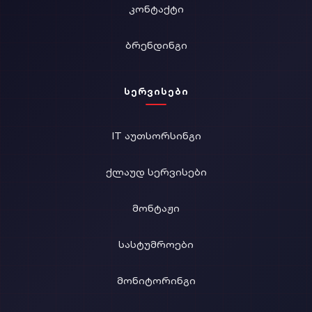
ᲙᲝᲜᲢᲐᲥᲢᲘ
ᲑᲠᲔᲜᲓᲘᲜᲒᲘ
ᲡᲔᲠᲕᲘᲡᲔᲑᲘ
IT ᲐᲣᲗᲡᲝᲠᲡᲘᲜᲒᲘ
ᲥᲚᲐᲣᲓ ᲡᲔᲠᲕᲘᲡᲔᲑᲘ
ᲛᲝᲜᲢᲐᲟᲘ
ᲡᲐᲡᲢᲣᲛᲠᲝᲔᲑᲘ
ᲛᲝᲜᲘᲢᲝᲠᲘᲜᲒᲘ