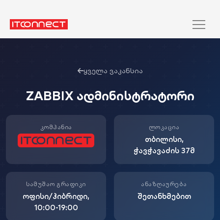
ᲧᲕᲔᲚᲐ ᲕᲐᲙᲐᲜᲡᲘᲐ
ZABBIX ᲐᲓᲛᲘᲜᲘᲡᲢᲠᲐᲢᲝᲠᲘ
ᲙᲝᲛᲞᲐᲜᲘᲐ
ᲚᲝᲙᲐᲪᲘᲐ
ᲗᲑᲘᲚᲘᲡᲘ,
ᲭᲐᲕᲭᲐᲕᲐᲫᲘᲡ 37Მ
ᲡᲐᲛᲣᲨᲐᲝ ᲒᲠᲐᲤᲘᲙᲘ
ᲐᲜᲐᲖᲦᲐᲣᲠᲔᲑᲐ
ᲝᲤᲘᲡᲘ/ᲰᲘᲑᲠᲘᲓᲘ,
ᲨᲔᲗᲐᲜᲮᲛᲔᲑᲘᲗ
10:00-19:00