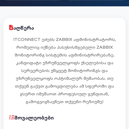
ᲐᲦᲬᲔᲠᲐ
ITCONNECT ᲔᲫᲔᲑᲡ ZABBIX ᲐᲓᲛᲘᲜᲘᲡᲢᲠᲐᲢᲝᲠᲡ,
ᲠᲝᲛᲔᲚᲘᲪ ᲘᲥᲜᲔᲑᲐ ᲞᲐᲡᲣᲮᲘᲡᲛᲒᲔᲑᲔᲚᲘ ZABBIX
ᲛᲝᲜᲘᲢᲝᲠᲘᲜᲒ ᲡᲘᲡᲢᲔᲛᲘᲡ ᲐᲓᲛᲘᲜᲘᲡᲢᲠᲘᲠᲔᲑᲐᲖᲔ.
ᲙᲐᲜᲓᲘᲓᲐᲢᲘ ᲣᲖᲠᲣᲜᲕᲔᲚᲧᲝᲤᲡ ᲥᲡᲔᲚᲔᲑᲘᲡᲐ ᲓᲐ
ᲡᲔᲠᲕᲔᲠᲔᲑᲘᲡ ᲣᲬᲧᲕᲔᲢ ᲛᲝᲜᲘᲢᲝᲠᲘᲜᲒᲡ ᲓᲐ
ᲣᲖᲠᲣᲜᲕᲔᲚᲧᲝᲤᲡ ᲝᲞᲢᲘᲛᲐᲚᲣᲠ ᲛᲣᲨᲐᲝᲑᲐᲡ. ᲗᲣ
ᲗᲥᲕᲔᲜ ᲒᲐᲥᲕᲗ ᲒᲐᲛᲝᲪᲓᲘᲚᲔᲑᲐ ᲐᲛ ᲡᲤᲔᲠᲝᲨᲘ ᲓᲐ
ᲒᲡᲣᲠᲗ ᲘᲛᲣᲨᲐᲝᲗ ᲞᲠᲝᲤᲔᲡᲘᲣᲚ ᲒᲣᲜᲓᲗᲐᲜ,
ᲒᲐᲛᲝᲒᲕᲘᲒᲖᲐᲕᲜᲔᲗ ᲗᲥᲕᲔᲜᲘ ᲠᲔᲖᲘᲣᲛᲔ!
ᲛᲝᲕᲐᲚᲔᲝᲑᲔᲑᲘ