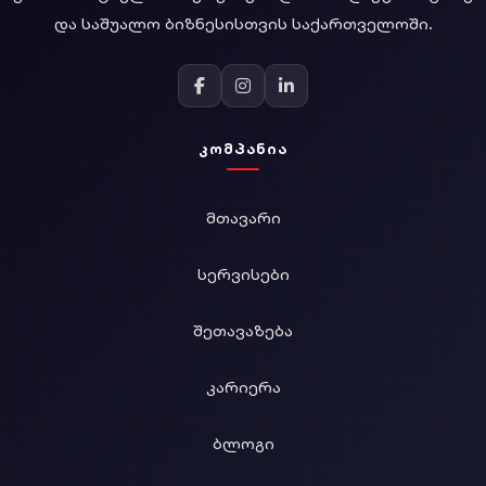
ᲓᲐ ᲡᲐᲨᲣᲐᲚᲝ ᲑᲘᲖᲜᲔᲡᲘᲡᲗᲕᲘᲡ ᲡᲐᲥᲐᲠᲗᲕᲔᲚᲝᲨᲘ.
ᲙᲝᲛᲞᲐᲜᲘᲐ
ᲛᲗᲐᲕᲐᲠᲘ
ᲡᲔᲠᲕᲘᲡᲔᲑᲘ
ᲨᲔᲗᲐᲕᲐᲖᲔᲑᲐ
ᲙᲐᲠᲘᲔᲠᲐ
ᲑᲚᲝᲒᲘ