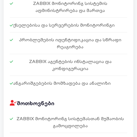
ZABBIX ᲛᲝᲜᲘᲢᲝᲠᲘᲜᲒ ᲡᲘᲡᲢᲔᲛᲘᲡ
ᲐᲓᲛᲘᲜᲘᲡᲢᲠᲘᲠᲔᲑᲐ ᲓᲐ ᲛᲐᲠᲗᲕᲐ
ᲥᲡᲔᲚᲔᲑᲘᲡᲐ ᲓᲐ ᲡᲔᲠᲕᲔᲠᲔᲑᲘᲡ ᲛᲝᲜᲘᲢᲝᲠᲘᲜᲒᲘ
ᲞᲠᲝᲑᲚᲔᲛᲔᲑᲘᲡ ᲘᲓᲔᲜᲢᲘᲤᲘᲙᲐᲪᲘᲐ ᲓᲐ ᲡᲬᲠᲐᲤᲘ
ᲠᲔᲐᲒᲘᲠᲔᲑᲐ
ZABBIX ᲐᲒᲔᲜᲢᲔᲑᲘᲡ ᲘᲜᲡᲢᲐᲚᲐᲪᲘᲐ ᲓᲐ
ᲙᲝᲜᲤᲘᲒᲣᲠᲐᲪᲘᲐ
ᲐᲜᲒᲐᲠᲘᲨᲒᲔᲑᲔᲑᲘᲡ ᲛᲝᲛᲖᲐᲓᲔᲑᲐ ᲓᲐ ᲐᲜᲐᲚᲘᲖᲘ
ᲛᲝᲗᲮᲝᲕᲜᲔᲑᲘ
ZABBIX ᲛᲝᲜᲘᲢᲝᲠᲘᲜᲒ ᲡᲘᲡᲢᲔᲛᲐᲡᲗᲐᲜ ᲛᲣᲨᲐᲝᲑᲘᲡ
ᲒᲐᲛᲝᲪᲓᲘᲚᲔᲑᲐ